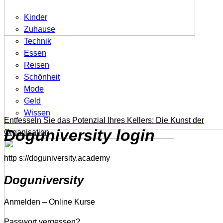
Kinder
Zuhause
Technik
Essen
Reisen
Schönheit
Mode
Geld
Wissen
Entfesseln Sie das Potenzial Ihres Kellers: Die Kunst der
Doguniversity login
Organisation
http s://doguniversity.academy
Doguniversity
Anmelden – Online Kurse
Passwort vergessen?