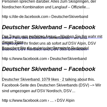
Personen sprechen darüber. Alles zum Skispringen, der
Nordischen Kombination und Langlauf – Offizielle…
http s://de-de.facebook.com › DeutscherSkiverband
Deutscher Skiverband – Facebook
Der Traum vom perfekten Anzug – Machen Sie Ihn wahr mit
Liebe Fans des Deutschen Skiverbands – wir sind
diesen Tipps
umgezogen! Ihr findet uns ab sofort auf DSV Alpin, DSV
Besuchen Sie die malerische Gemeinde Rudersdal
Biathlon, DSV Nordisch und DSV 360. Dort liefern
http s://www.facebook.com › DeutscherSkiverband
Deutscher Skiverband – Facebook
Deutscher Skiverband. 1079 likes · 2 talking about this.
Facebook-Seite des Deutschen Skiverbands (DSV) –> Wir
sind umgezogen auf DSV Nordisch, DSV…
http s://www.facebook.com › … › DSV Alpin