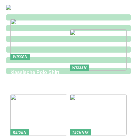
WISSEN
Entdecken Sie das
WISSEN
klassische Polo Shirt
Eine zukunftsorientierte
bei Lindbergh Fashion
Lösung für die
Bauindustrie
REISEN
TECHNIK