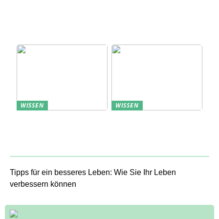
Erfolgreich den
Bedarfsanalyse: Der
nächsten
Schlüssel zum
Sommerurlaub planen
Verständnis Ihrer
Kunden
WISSEN
WISSEN
Aufbewahrung von
Profitable Präsentation:
Uhren: Eleganz und
gezielte Information
Funktionalität
durch Projektständer
Tipps für ein besseres Leben: Wie Sie Ihr Leben
verbessern können