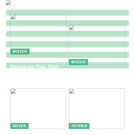
WISSEN
Entdecken Sie das
WISSEN
klassische Polo Shirt
Eine zukunftsorientierte
bei Lindbergh Fashion
Lösung für die
Bauindustrie
REISEN
TECHNIK