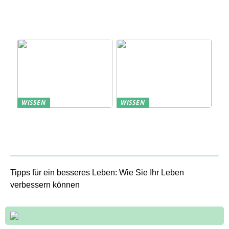
Erfolgreich den
Bedarfsanalyse: Der
nächsten
Schlüssel zum
Sommerurlaub planen
Verständnis Ihrer
Kunden
WISSEN
WISSEN
Aufbewahrung von
Profitable Präsentation:
Uhren: Eleganz und
gezielte Information
Funktionalität
durch Projektständer
Tipps für ein besseres Leben: Wie Sie Ihr Leben
verbessern können