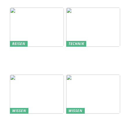
Bauindustrie
REISEN
TECHNIK
Erfolgreich den
Bedarfsanalyse: Der
nächsten
Schlüssel zum
Sommerurlaub planen
Verständnis Ihrer
Kunden
WISSEN
WISSEN
Aufbewahrung von
Profitable Präsentation:
Uhren: Eleganz und
gezielte Information