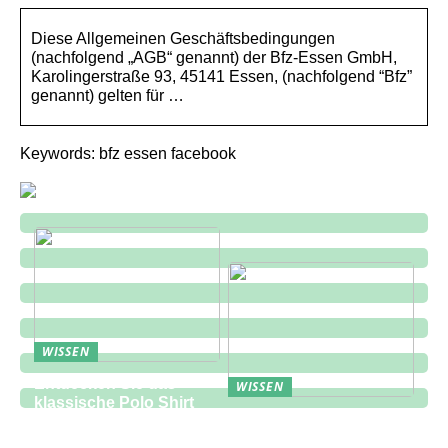
Diese Allgemeinen Geschäftsbedingungen
(nachfolgend „AGB“ genannt) der Bfz-Essen GmbH,
Karolingerstraße 93, 45141 Essen, (nachfolgend “Bfz”
genannt) gelten für …
Keywords: bfz essen facebook
WISSEN
Entdecken Sie das
WISSEN
klassische Polo Shirt
Eine zukunftsorientierte
bei Lindbergh Fashion
Lösung für die