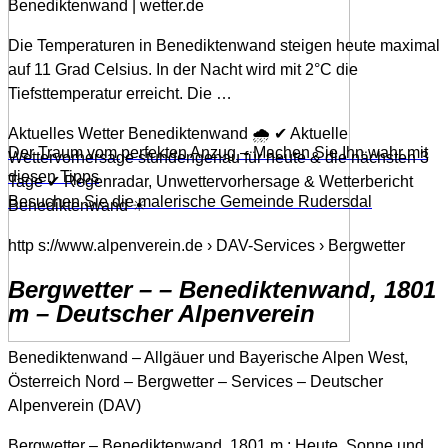
Benediktenwand | wetter.de
Die Temperaturen in Benediktenwand steigen heute maximal
auf 11 Grad Celsius. In der Nacht wird mit 2°C die
Tiefsttemperatur erreicht. Die …
Aktuelles Wetter Benediktenwand 🌧️ ✔ Aktuelle
Der Traum vom perfekten Anzug – Machen Sie Ihn wahr mit
Wettervorhersage stundengenau für heute & die nächsten 3
diesen Tipps
Tage ✔ Regenradar, Unwettervorhersage & Wetterbericht
Besuchen Sie die malerische Gemeinde Rudersdal
Benediktenwand ☀
http s://www.alpenverein.de › DAV-Services › Bergwetter
Bergwetter – – Benediktenwand, 1801
m – Deutscher Alpenverein
Benediktenwand – Allgäuer und Bayerische Alpen West,
Österreich Nord – Bergwetter – Services – Deutscher
Alpenverein (DAV)
Bergwetter – Benediktenwand, 1801 m ; Heute. Sonne und