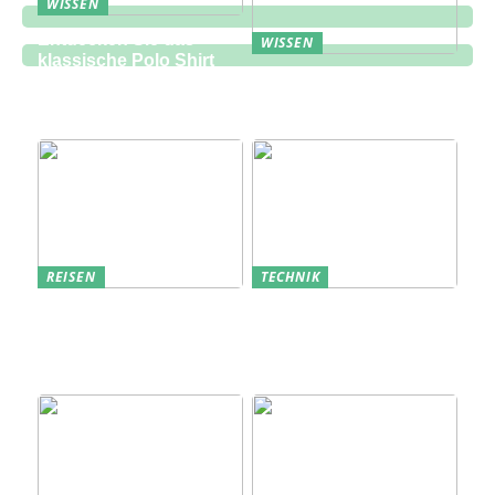
WISSEN
Entdecken Sie das
WISSEN
klassische Polo Shirt
Eine zukunftsorientierte
bei Lindbergh Fashion
Lösung für die
Bauindustrie
REISEN
TECHNIK
Erfolgreich den
Bedarfsanalyse: Der
nächsten
Schlüssel zum
Sommerurlaub planen
Verständnis Ihrer
Kunden