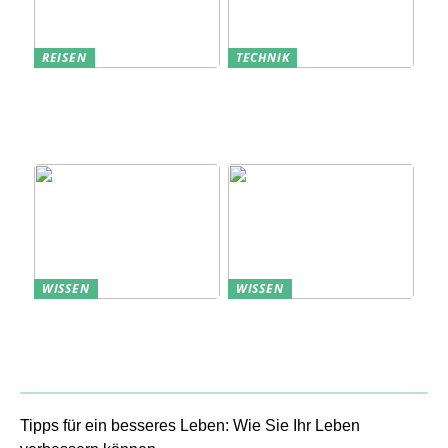
REISEN
TECHNIK
Erfolgreich den
Bedarfsanalyse: Der
nächsten
Schlüssel zum
Sommerurlaub planen
Verständnis Ihrer
Kunden
WISSEN
WISSEN
Aufbewahrung von
Profitable Präsentation:
Uhren: Eleganz und
gezielte Information
Funktionalität
durch Projektständer
Tipps für ein besseres Leben: Wie Sie Ihr Leben