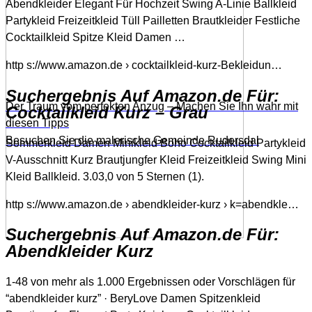
Abendkleider Elegant Für Hochzeit Swing A-Linie Ballkleid
Partykleid Freizeitkleid Tüll Pailletten Brautkleider Festliche
Cocktailkleid Spitze Kleid Damen …
http s://www.amazon.de › cocktailkleid-kurz-Bekleidun…
Suchergebnis Auf Amazon.de Für:
Der Traum vom perfekten Anzug – Machen Sie Ihn wahr mit
Cocktailkleid Kurz – Grau
diesen Tipps
Besuchen Sie die malerische Gemeinde Rudersdal
Sommerkleid Damen Minikleid Boho Cocktailkleid Partykleid
V-Ausschnitt Kurz Brautjungfer Kleid Freizeitkleid Swing Mini
Kleid Ballkleid. 3.03,0 von 5 Sternen (1).
http s://www.amazon.de › abendkleider-kurz › k=abendkle…
Suchergebnis Auf Amazon.de Für:
Abendkleider Kurz
1-48 von mehr als 1.000 Ergebnissen oder Vorschlägen für
“abendkleider kurz” · BeryLove Damen Spitzenkleid