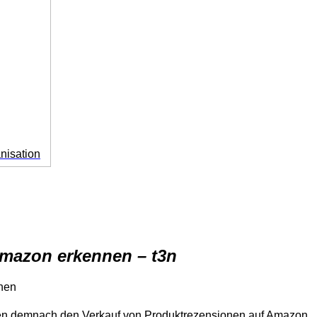
anisation
mazon erkennen – t3n
nen
aben demnach den Verkauf von Produktrezensionen auf Amazon