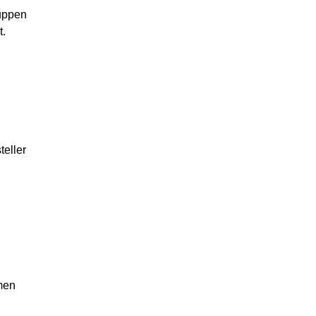
ruppen
t.
teller
men