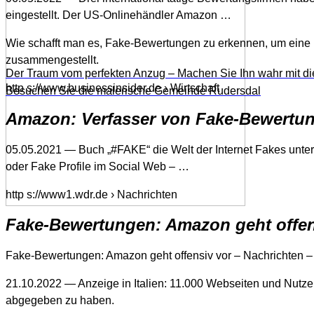
eingestellt. Der US-Onlinehändler Amazon …
Wie schafft man es, Fake-Bewertungen zu erkennen, um eine 
zusammengestellt.
Der Traum vom perfekten Anzug – Machen Sie Ihn wahr mit di
http s://www.businessinsider.de › Wirtschaft
Besuchen Sie die malerische Gemeinde Rudersdal
Amazon: Verfasser von Fake-Bewertun
05.05.2021 — Buch „#FAKE“ die Welt der Internet Fakes unt
oder Fake Profile im Social Web – …
http s://www1.wdr.de › Nachrichten
Fake-Bewertungen: Amazon geht offe
Fake-Bewertungen: Amazon geht offensiv vor – Nachrichten
21.10.2022 — Anzeige in Italien: 11.000 Webseiten und Nutz
abgegeben zu haben.