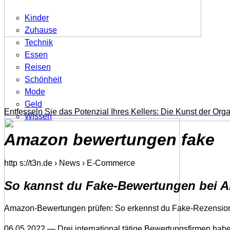
Kinder
Zuhause
Technik
Essen
Reisen
Schönheit
Mode
Geld
Entfesseln Sie das Potenzial Ihres Kellers: Die Kunst der Org
Wissen
Amazon bewertungen fake
http s://t3n.de › News › E-Commerce
So kannst du Fake-Bewertungen bei A
Amazon-Bewertungen prüfen: So erkennst du Fake-Rezensio
06.05.2022 — Drei international tätige Bewertungsfirmen h