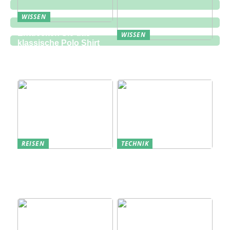
WISSEN
Entdecken Sie das
WISSEN
klassische Polo Shirt
Eine zukunftsorientierte
bei Lindbergh Fashion
Lösung für die
Bauindustrie
REISEN
TECHNIK
Erfolgreich den
Bedarfsanalyse: Der
nächsten
Schlüssel zum
Sommerurlaub planen
Verständnis Ihrer
Kunden