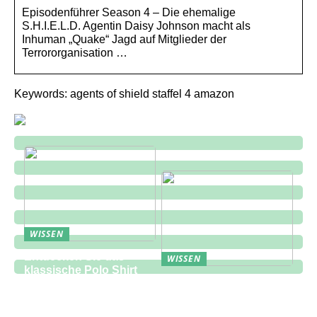
Episodenführer Season 4 – Die ehemalige
S.H.I.E.L.D. Agentin Daisy Johnson macht als
Inhuman „Quake“ Jagd auf Mitglieder der
Terrororganisation …
Keywords: agents of shield staffel 4 amazon
WISSEN
Entdecken Sie das
WISSEN
klassische Polo Shirt
Eine zukunftsorientierte
bei Lindbergh Fashion
Lösung für die
Bauindustrie