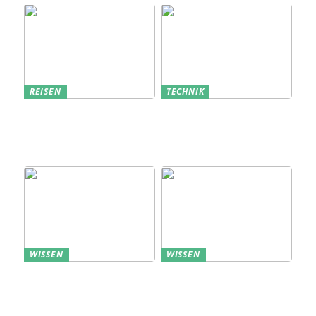
REISEN
TECHNIK
Erfolgreich den
Bedarfsanalyse: Der
nächsten
Schlüssel zum
Sommerurlaub planen
Verständnis Ihrer
Kunden
WISSEN
WISSEN
Aufbewahrung von
Profitable Präsentation:
Uhren: Eleganz und
gezielte Information
Funktionalität
durch Projektständer