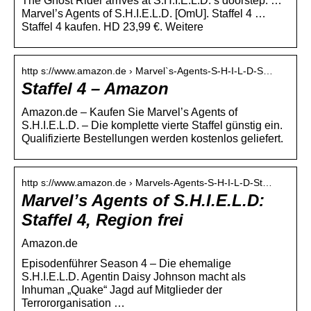
The Ghost Rider arrives at S.H.I.E.L.D.’s doorstep. …
Marvel’s Agents of S.H.I.E.L.D. [OmU]. Staffel 4 …
Staffel 4 kaufen. HD 23,99 €. Weitere
http s://www.amazon.de › Marvel`s-Agents-S-H-I-L-D-S…
Staffel 4 – Amazon
Amazon.de – Kaufen Sie Marvel’s Agents of
S.H.I.E.L.D. – Die komplette vierte Staffel günstig ein.
Qualifizierte Bestellungen werden kostenlos geliefert.
http s://www.amazon.de › Marvels-Agents-S-H-I-L-D-St…
Marvel’s Agents of S.H.I.E.L.D:
Staffel 4, Region frei
Amazon.de
Episodenführer Season 4 – Die ehemalige
S.H.I.E.L.D. Agentin Daisy Johnson macht als
Inhuman „Quake“ Jagd auf Mitglieder der
Terrororganisation …